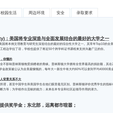
校园生活
周边环境
安全
录取要求
iversity)：美国将专业深造与全面发展结合的最好的大学之一
是美国将本例文理教育与研究生深造结合的最好的综合性大学之一。其常年Top10的
工程边学拉丁语，学校也提供了将近50个跨学科证书课程来支持兴趣广泛的你。
，你懂的
全不影响普林斯顿饱受捐赠者的青睐。普林斯顿大学拥有全世界最高的捐款额，其在2
学金政策被公认为全美最慷慨的，每年大一新生中有大约60%可以拿到平均40000美
人背景关系不大
所谓，甚至中国学生和美国学生在他们眼里毫无区别。普林斯顿评价优秀学生的指标
断力等；为学校作出贡献的能力；未来在本专业和社区起领导作用的潜力。
；提供奖学金；东北部，远离都市喧嚣；