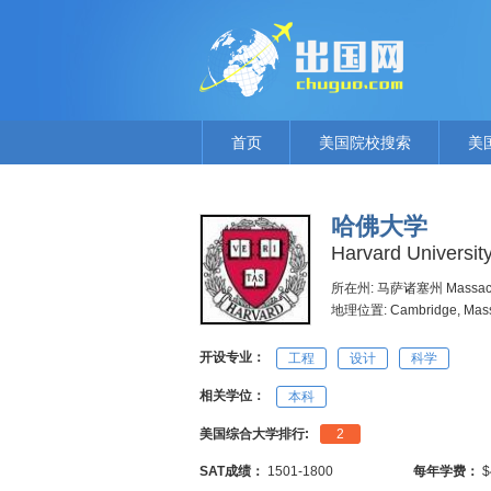
首页
美国院校搜索
美
哈佛大学
Harvard Universit
所在州: 马萨诸塞州 Massach
地理位置: Cambridge, Mass
开设专业：
工程
设计
科学
相关学位：
本科
美国综合大学排行:
2
SAT成绩：
1501-1800
每年学费：
$